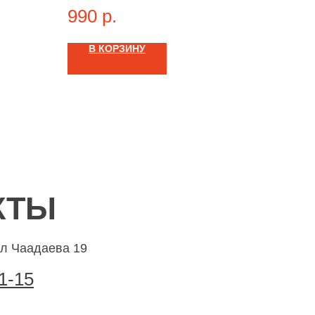
990
р.
н для
остики
й
В КОРЗИНУ
формы
ртфона
версии
КТЫ
ул Чаадаева 19
1-15