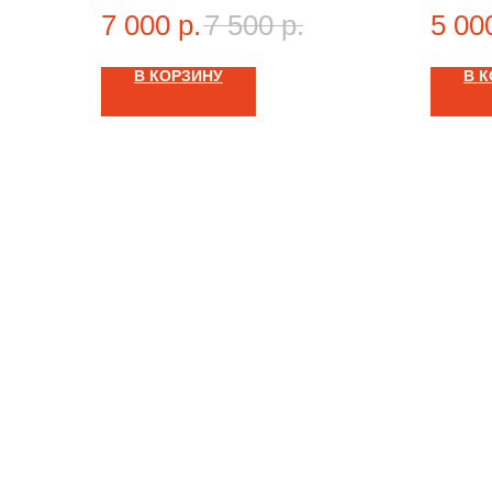
Combiloader
контрoль
7 000
р.
7 500
р.
5 00
Конструкция устройства Toolbox
элeктpик
представляет собой открытую
бескорпусную плату, защищённую от
В КОРЗИНУ
В 
случайных замыканий и механических
воздействий пластиковым экраном.
Все компоненты надежно закреплены,
обеспечивая устойчивую работу
устройства.