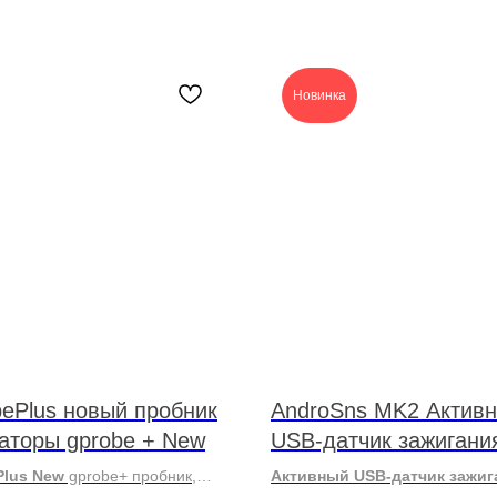
Новинка
ePlus новый пробник
AndroSns MK2 Актив
аторы gprobe + New
USB-датчик зажигани
версии MK2 c програ
Рlus New
gрrobе+ пробник,
Активный USB-датчик зажиг