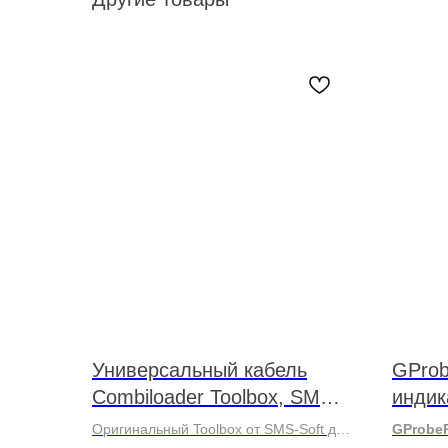
Универсальный кабель
GProb
Combiloader Toolbox, SMS-
индик
Soft
Оригинальный Toolbox от SMS-Soft для
GProbе