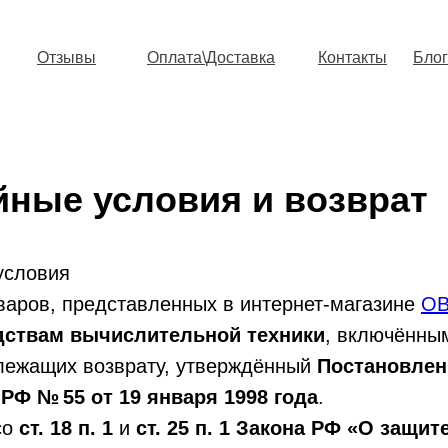
Отзывы
Оплата\Доставка
Контакты
Блог
йные условия и возврат
условия
варов, представленных в интернет-магазине
OB
дствам вычислительной техники
, включённы
длежащих возврату, утверждённый
Постановле
РФ № 55 от 19 января 1998 года
.
со
ст. 18 п. 1
и
ст. 25 п. 1
Закона РФ «О защит