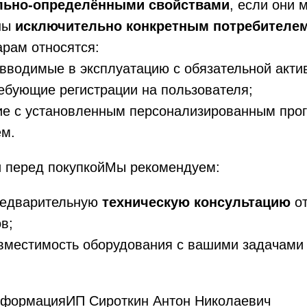
льно-определёнными свойствами
, если они 
ны
исключительно конкретным потребителе
арам относятся:
 вводимые в эксплуатацию с обязательной акти
ебующие регистрации на пользователя;
ие с установленным персонализированным пр
ем.
и перед покупкойМы рекомендуем:
редварительную
техническую консультацию
от
в;
овместимость оборудования с вашими задачам
информацияИП Сироткин Антон Николаевич