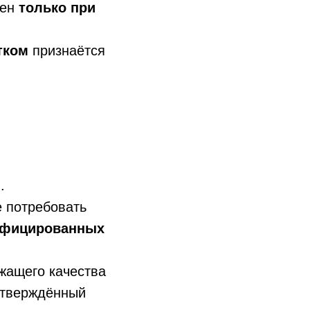
жен
только при
тком
признаётся
й
.
е потребовать
ифицированных
жащего качества
утверждённый