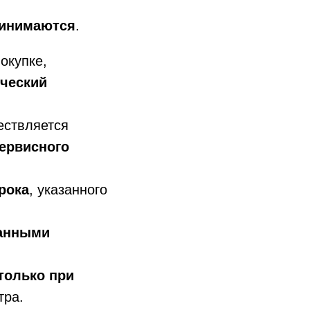
ринимаются
.
окупке,
ический
ествляется
ервисного
рока
, указанного
ванными
только при
тра.