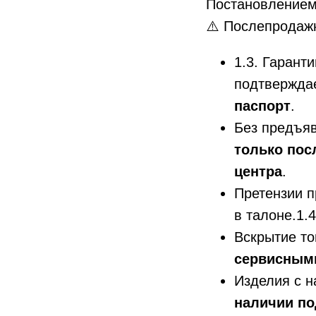
Постановлением
⚠️ Послепродаж
1.3. Гарант
подтверждае
паспорт
.
Без предъяв
только пос
центра
.
Претензии 
в талоне.1.
Вскрытие то
сервисным
Изделия с 
наличии п