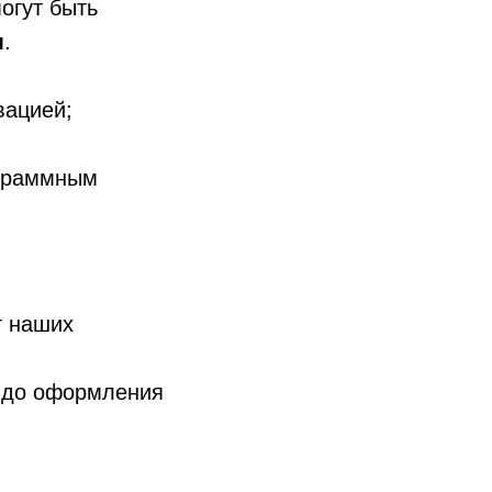
могут быть
м
.
вацией;
ограммным
 наших
и до оформления