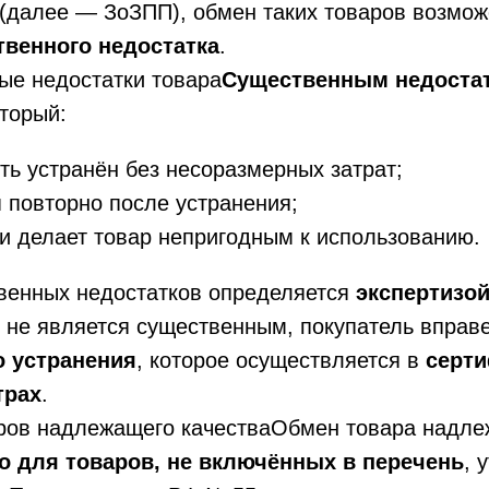
(далее — ЗоЗПП), обмен таких товаров возмо
твенного недостатка
.
ые недостатки товара
Существенным недоста
оторый:
ть устранён без несоразмерных затрат;
 повторно после устранения;
и делает товар непригодным к использованию.
венных недостатков определяется
экспертизо
 не является существенным, покупатель вправ
о устранения
, которое осуществляется в
серт
трах
.
аров надлежащего качестваОбмен товара надле
о для товаров, не включённых в перечень
, 