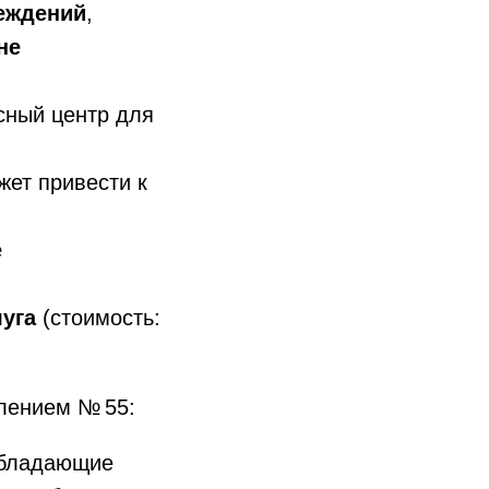
реждений
,
не
сный центр для
жет привести к
е
луга
(стоимость:
влением № 55:
обладающие