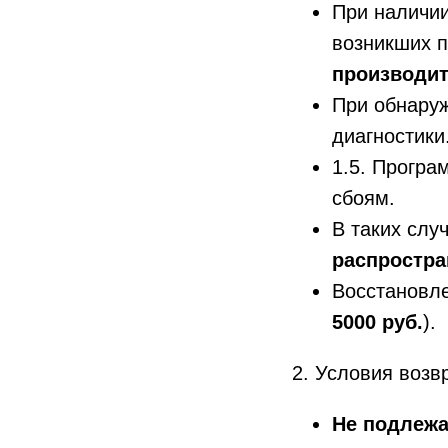
При наличи
возникших п
производи
При обнаруж
диагностики
1.5. Програ
сбоям.
В таких слу
распростра
Восстановл
5000 руб.
).
2. Условия возв
Не подлежа