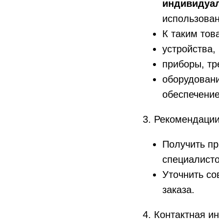
индивидуа
использова
К таким тов
устройства,
приборы, тр
оборудован
обеспечени
3. Рекомендаци
Получить п
специалисто
Уточнить с
заказа.
4. Контактная 