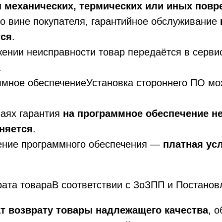
и
механических, термических или иных пов
о вине покупателя, гарантийное обслуживание
тся
.
ении неисправности товар передаётся в серви
.
ммное обеспечениеУстановка стороннего ПО мо
чаях гарантия
на программное обеспечение н
няется
.
ение программного обеспечения —
платная ус
рата товараВ соответствии с ЗоЗПП и Постано
т возврату товары надлежащего качества
, 