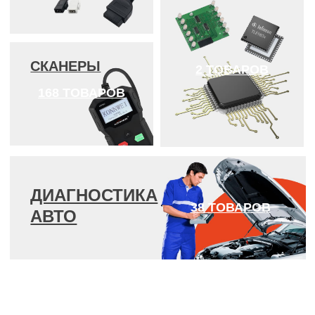
производстве
Техподдержка
Универсальность
Мы всегда на связи и
Вы можете
готовы помочь в
установить
решении любого
программу на любой
вопроса
ПК. При условии что
являетесь
владельцем
лицензии
Экономия времени
Корпоративные
и бюджета
дилерские центры,
только проверенные
поставщики
Автоматизация