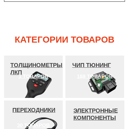
ДИАГНОСТИКА
38 ТОВАРОВ
АВТО
ПРЕИМУЩЕСТВА, ПОЧЕМУ
ВЫБИРАЮТ НАС:
Любое оборудование вы можете
протестировать перед приобретением
Гарантия
Безопасность и
качественного
надежность
оборудование
Вы оплачиваете
Каждый адаптер
стоимость уже при
проходит
получении нашего
многоступенчатый
товара
контроль качества на