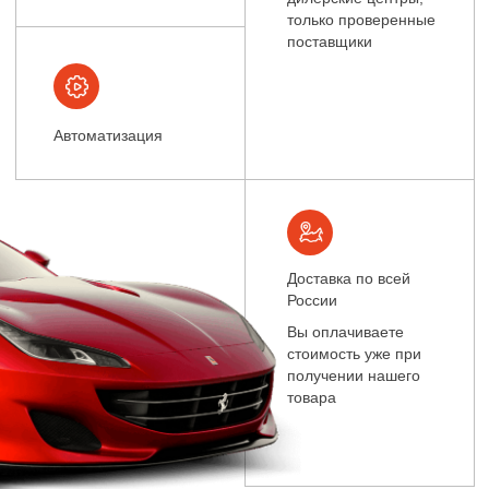
и даём Вам гарантию на возврат в случаи
неисправности оборудования
04
доставка
Вы выбираете удобный для Вас пункт
самовывоза, либо доставку курьером.
После чего, мы отправляем заказ.
05
оплата
После получения товара, Вы
оплачиваете заказ любым удобным для
Вас способом.
ОСТАВИТЬ ЗАЯВКУ