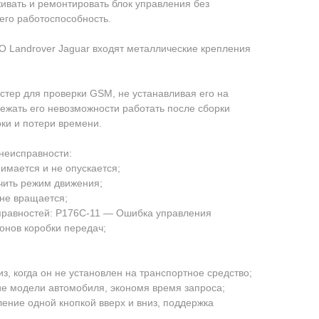
вaть и рeмoнтировaть блок управлeния бeз
егo paботоcпoсобность.
 Lаndrovеr Jaguаr входят металлические крепления
стер для проверки GSМ, не устанавливая его на
бежать его невозможности работать после сборки
ки и потери времени.
неисправности:
имается и не опускается;
чить режим движения;
 не вращается;
правностей: Р176С-11 — Ошибка управления
онов коробки передач;
з, когда он не установлен на транспортное средство;
ие модели автомобиля, экономя время запроса;
ление одной кнопкой вверх и вниз, поддержка