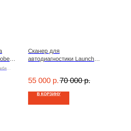
а
Cканер для
robe
автодиагностики Launch
CRP 919E BT
себя
55 000
р.
70 000
р.
В КОРЗИНУ