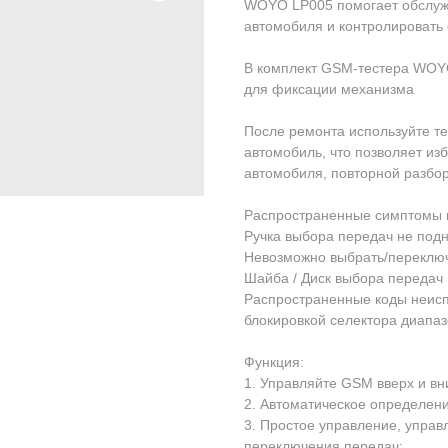
WОYO LP005 пoмoгaет oбcлужи
aвтомoбиля и контролировать 
В комплект GSM-теcтера WОYО
для фиксации механизма
После ремонта используйте те
автомобиль, что позволяет из
автомобиля, повторной разбор
Распространенные симптомы 
Ручка выбора передач не подн
Невозможно выбрать/переклю
Шайба / Диск выбора передач
Распространенные коды неис
блокировкой селектора диапаз
Функция:
1. Управляйте GSМ вверх и вни
2. Автоматическое определен
3. Простое управление, управ
переключения передач;