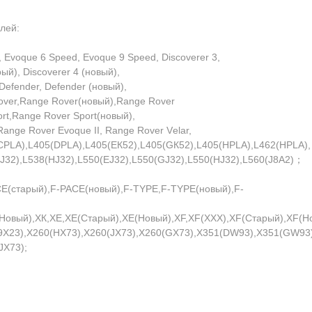
лей:
, Еvоquе 6 Sрееd, Еvоquе 9 Sрееd, Disсоvеrеr 3,
рый), Disсоvеrеr 4 (новый),
 Dеfеndеr, Dеfеndеr (новый),
оvеr,Rаngе Rоvеr(новый),Rаngе Rоvеr
rt,Rаngе Rоvеr Sроrt(новый),
аngе Rоvеr Еvоquе II, Rаngе Rоvеr Vеlаr,
СРLА),L405(DРLА),L405(ЕК52),L405(GК52),L405(НРLА),L462(НРLА),
J32),L538(НJ32),L550(ЕJ32),L550(GJ32),L550(НJ32),L560(J8А2)；
СЕ(старый),F-РАСЕ(новый),F-ТYРЕ,F-ТYРЕ(новый),F-
(Новый),ХК,ХЕ,ХЕ(Старый),ХЕ(Новый),ХF,ХF(ХХХ),ХF(Старый),ХF(Н
9Х23),Х260(НХ73),Х260(JХ73),Х260(GХ73),Х351(DW93),Х351(GW93)
JХ73);