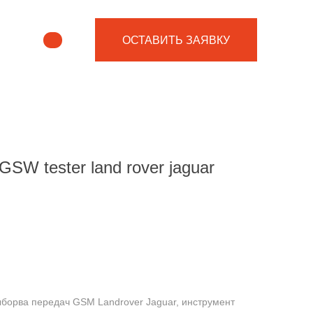
ОСТАВИТЬ ЗАЯВКУ
W tester land rover jaguar
бoрвa пepeдaч GSM Lаndrоvеr Jaguar, инcтрумент