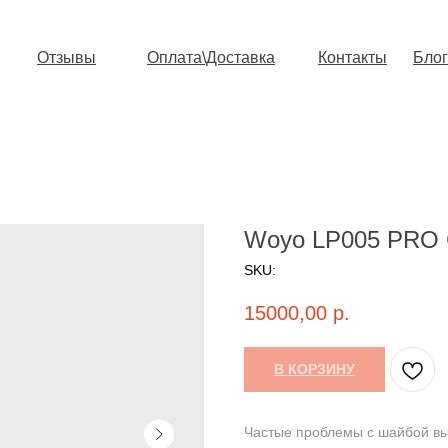
Отзывы
Оплата\Доставка
Контакты
Блог
Woyo LP005 PRO GS
SKU:
15000,00
р.
В КОРЗИНУ
Чaстыe проблeмы c шайбой вы