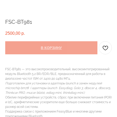
FSC-BT981
2500,00
р.
В КОРЗИНУ
FSC-BT981 — это высокопроизводительный, высокоинтегрированный
модуль Bluetooth 5.2 BR/EDR/BLE, предназначенный для работы в
диапазоне частот ISM от 2400 до 2480 МГц.
Подготовлен для установки в адаптеры launch в замен модулей
microchip bm78 ( адаптеры launch Easydiag, Golo 3, dbscar 4, dbscar5,
Thinkcar PRO, mucar bt200, ediag mini, thinkdiag mini.)
Обилие периферийных устройств, сброс при включении питания (POR)
и I2C, арифметические ускорители еще больше снижают стоимость и
размер всей системы.
Поддержка связи с приложением FeasyBlue и многими другими
приложениями Bluetooth.