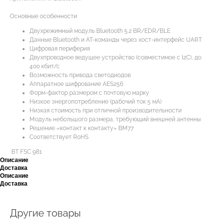
Основные особенности
Двухрежимный модуль Bluetooth 5.2 BR/EDR/BLE
Данные Bluetooth и AT-команды через хост-интерфейс UART
Цифровая периферия
Двухпроводное ведущее устройство (совместимое с I2C), до
400 кбит/с
Возможность привода светодиодов
Аппаратное шифрование AES256
Форм-фактор размером с почтовую марку
Низкое энергопотребление (рабочий ток 5 мА)
Низкая стоимость при отличной производительности
Модуль небольшого размера, требующий внешней антенны
Решение «контакт к контакту» BM77
Соответствует RoHS
BT FSC 981
Описание
Доставка
Описание
Доставка
Другие товары