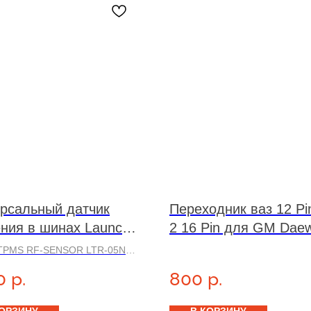
рсальный датчик
Переходник ваз 12 P
ния в шинах Launch
2 16 Pin для GM Dae
 LTR 05 N ЧЕРНЫЙ
 TPMS RF-SENSOR LTR-05N
in 1 315MHz / 433MHz
0
р.
800
р.
альные датчики давления в
овместимы с 99%
ильного рынка.