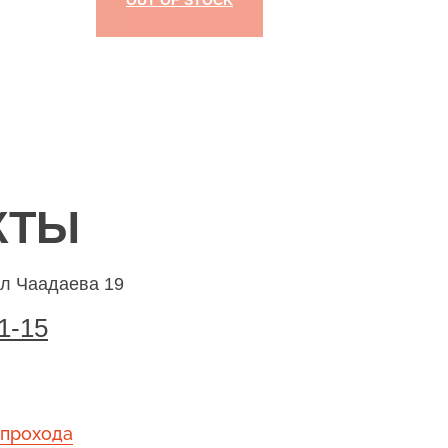
OUT OF STOCK
КТЫ
ул Чаадаева 19
1-15
 прохода