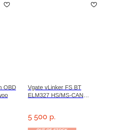
in OBD
Vgate vLinker FS BT
woo
ELM327 HS/MS-CAN
Forscan 24 в
5 500
р.