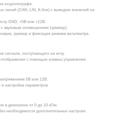
на осциллографе.
 линий (CAN, LIN, K-line) с выводом значений на
иглу GND, +5В или +12В.
 с звуковым оповещением (зуммер).
нарик, зуммер и фиксация режима вольтметра.
е сигнала, поступающего на иглу.
 отображения с помощью клавиш управления.
напряжением 5В или 12В.
 и настройка параметров.
я в диапазоне от 0 до 10 кОм.
без необходимости дополнительных настроек.