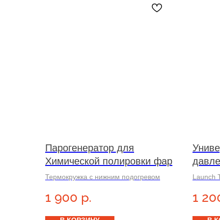
Парогенератор для
Униве
Химической полировки фар
давле
TPMS
Термокружка с нижним подогревом
Launch
black 2 
1 900
р.
1 20
Универс
шинах с
автомоб