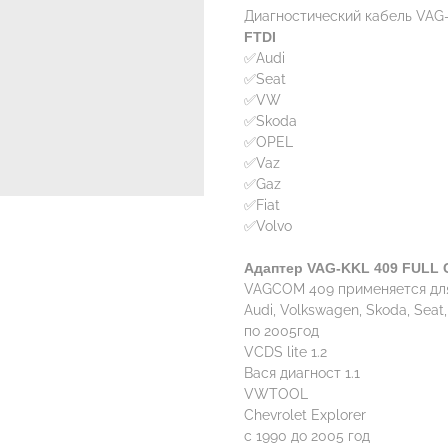
Диагностический кабель VAG-
FTDI
✅Audi
✅Seat
✅VW
✅Skoda
✅OPEL
✅Vaz
✅Gaz
✅Fiat
✅Volvo
Адаптер VAG-KKL 409 FULL 
VAGCOM 409 применяется для 
Audi, Volkswagen, Skoda, Seat,
по 2005год
VCDS lite 1.2
Вася диагност 1.1
VWTOOL
Chevrolet Explorer
с 1990 до 2005 год