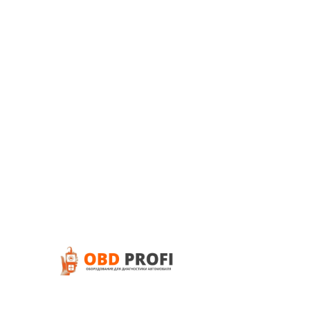
Удобств
Хороший
намного
разрабо
Скандок
удобств
отобра