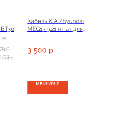
Кабель KIA /hyundai
 BT30
MEG17.9.21 нт ат для
Combiload
ния
3 500
р.
ение,
мене
а его
ключите
чи
ых ЭБУ
азятся
В КОРЗИНУ
силы
нии. По
нители
а
незапно
юбым
что в
оянного
быть
артер,
хемой