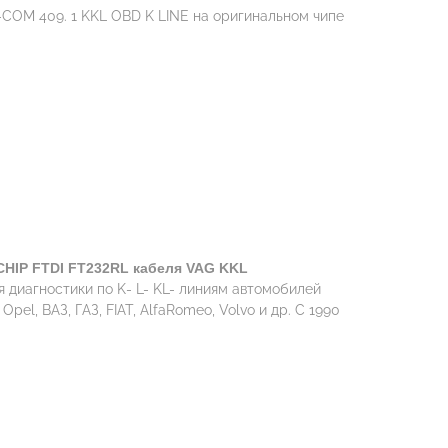
COM 409. 1 KKL OBD K LINE на оригинальном чипе
CHIP FTDI FT232RL кабеля VAG KKL
диагностики по K- L- KL- линиям автомобилей
 Opel, ВАЗ, ГАЗ, FIAT, AlfaRomeo, Volvo и др. С 1990