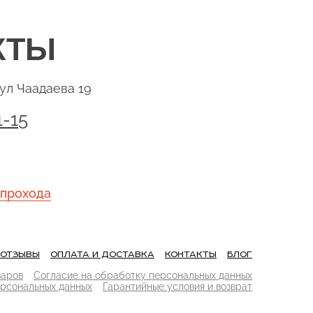
тор 12 В
и
й к
ните, в
КТЫ
ряжение
 ампера
хранения
ул Чаадаева 19
ость
1-15
л
та от
токовых
 прохода
ация не
тся.
ены
ОТЗЫВЫ
ОПЛАТА И ДОСТАВКА
КОНТАКТЫ
БЛОГ
лностью
я, не
варов
Согласие на обработку персональных данных
ерсональных данных
Гарантийные условия и возврат
обы