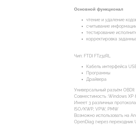
Основной функционал
чтение и удаление кодо
считывание информации
тестирование исполнит
корректировка заданных 
Чип: FTDI FT232RL
Кабель интерфейса US
Программы
Драйвера
Универсальный разъём OBDII: 
Совместимость :Windows XP &
Имеет 3 различных протокола
ISO/KWP, VPW, PMW
Возможно использовать на An
OpenDiag (через переходник 