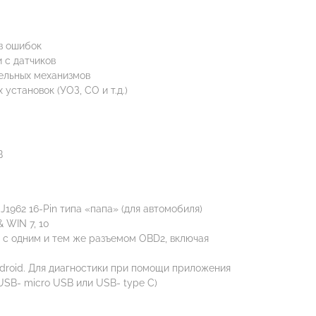
в ошибок
 с датчиков
ельных механизмов
установок (УОЗ, СО и т.д.)
B
J1962 16-Pin типа «папа» (для автомобиля)
 WIN 7, 10
 с одним и тем же разъемом OBD2, включая
droid. Для диагностики при помощи приложения
USB- micro USB или USB- type C)